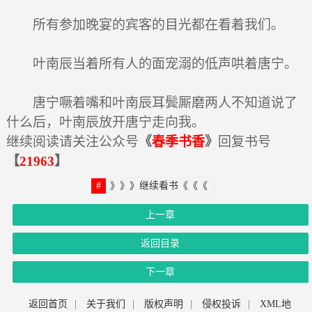
所有参加晚宴的宾客的目光都在看着我们。
叶南辰当着所有人的面宠溺的低声哄着唐宁。
唐宁噘着嘴和叶南辰耳鬓厮磨两人不知道说了
什么后，叶南辰放开唐宁走向我。
继续阅读请关注公众号
《
春季书香
》
回复书号
【
21963
】
》》》继续看书《《《
上一章
返回目录
下一章
返回首页
|
关于我们
|
版权声明
|
侵权投诉
|
XML地