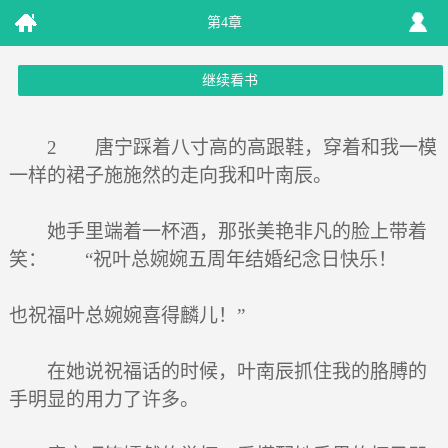
第4章
继续看书
2 唐宁踩着八寸高的高跟鞋，穿着和我一模
一样的裙子施施然的走向我和叶南辰。
她手里端着一杯酒，那张美艳非凡的脸上带着
笑： “祝叶总婉婉五周年结婚纪念日快乐！
也祝福叶总婉婉喜得麟儿！”
在她说祝福话的时候，叶南辰抓住我的胳膊的
手明显的用力了许多。